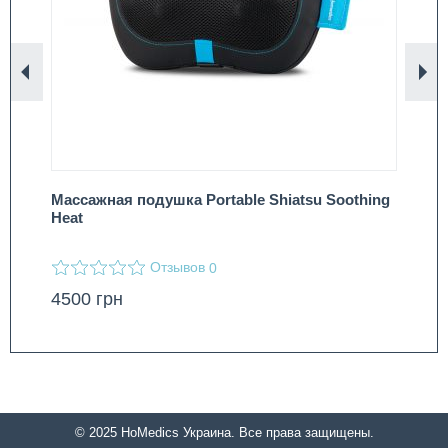
Назад
Вп
Массажная подушка Portable Shiatsu Soothing
Вы
Heat
ма
Отзывов
0
4500
грн
27
© 2025 HoMedics Украина. Все права защищены.