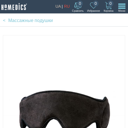
0
0
0
UA
|
RU
Сравнить
Избранное
Корзина
Меню
Массажные подушки