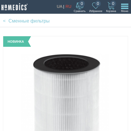
0
0
0
UA
|
RU
Сравнить
Избранное
Корзина
Меню
Сменные фильтры
НОВИНКА