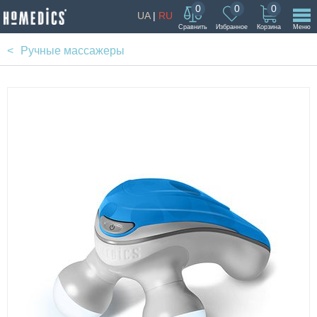
0
0
0
UA
|
RU
Сравнить
Избранное
Корзина
Меню
Ручные массажеры