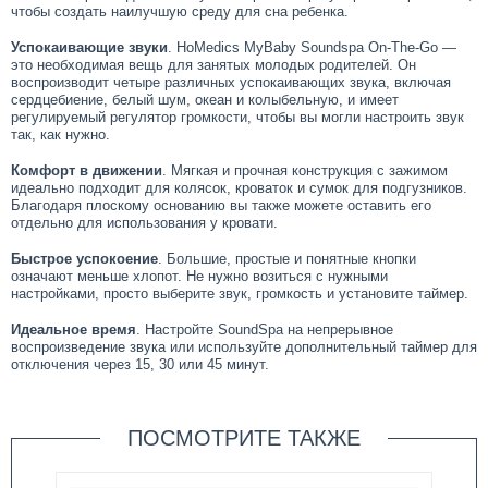
чтобы создать наилучшую среду для сна ребенка.
Успокаивающие звуки
. HoMedics MyBaby Soundspa On-The-Go —
это необходимая вещь для занятых молодых родителей. Он
воспроизводит четыре различных успокаивающих звука, включая
сердцебиение, белый шум, океан и колыбельную, и имеет
регулируемый регулятор громкости, чтобы вы могли настроить звук
так, как нужно.
Комфорт в движении
. Мягкая и прочная конструкция с зажимом
идеально подходит для колясок, кроваток и сумок для подгузников.
Благодаря плоскому основанию вы также можете оставить его
отдельно для использования у кровати.
Быстр
ое
успокоение
. Большие, простые и понятные кнопки
означают меньше хлопот. Не нужно возиться с нужными
настройками, просто выберите звук, громкость и установите таймер.
Идеальное время
. Настройте SoundSpa на непрерывное
воспроизведение звука или используйте дополнительный таймер для
отключения через 15, 30 или 45 минут.
ПОСМОТРИТЕ ТАКЖЕ