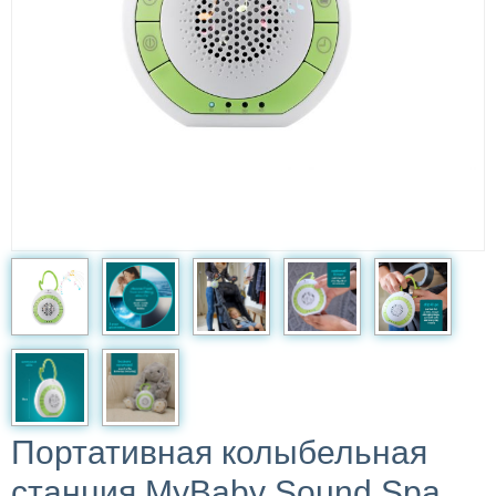
Портативная колыбельная
станция MyBaby Sound Spa