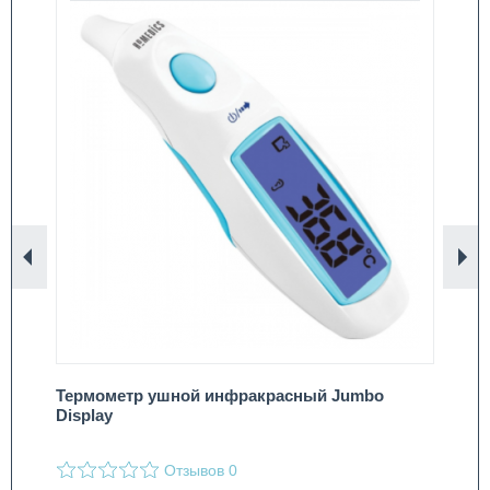
Назад
Вп
Термометр ушной инфракрасный Jumbo
Ко
Display
Lu
Отзывов
0