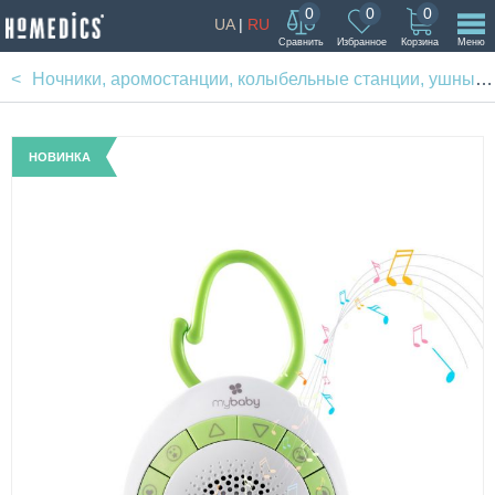
0
0
0
UA
|
RU
Сравнить
Избранное
Корзина
Меню
Ночники, аромостанции, колыбельные станции, ушные термометры
НОВИНКА