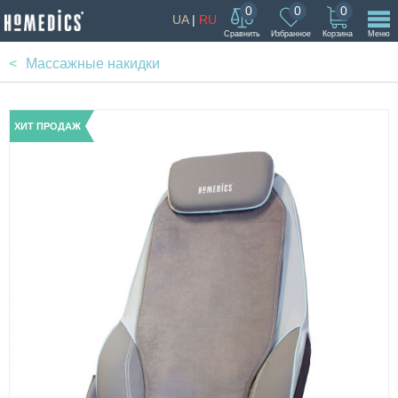
0
0
0
UA
|
RU
Сравнить
Избранное
Корзина
Меню
Массажные накидки
ХИТ ПРОДАЖ