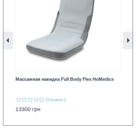
Назад
Вп
Массажная накидка Full Body Flex HoMedics
По
Cu
Отзывов
0
13300
грн
44