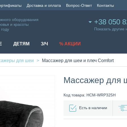
сертификаты
Доставка и оплата
Вопрос-Ответ
Контакты
жного оборудования
+38 050 8
ровья и красоты
Показать другие
 году
Е
ДЕТЯМ
З/Ч
% АКЦИИ
сажеры для шеи
Массажер для шеи и плеч Comfort
Массажер для ш
Код товара: HCM-WRP325H
Есть в наличии