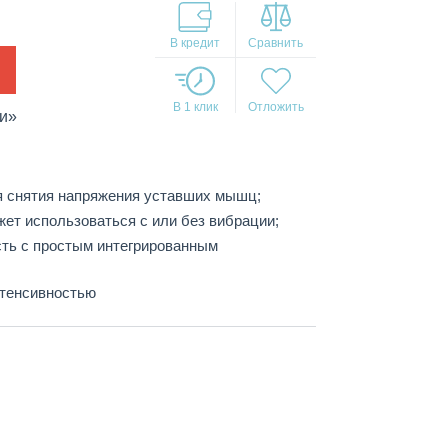
В кредит
В 1 клик
ми»
 снятия напряжения уставших мышц;
жет использоваться с или без вибрации;
ть с простым интегрированным
нтенсивностью