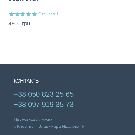
Отзывов
Отзывов
1
1
4600
грн
3700
грн
КОНТАКТЫ
+38 050 823 25 65
+38 097 919 35 73
Центральный офис:
г. Киев, пр-т Владимира Ивасюка, 6