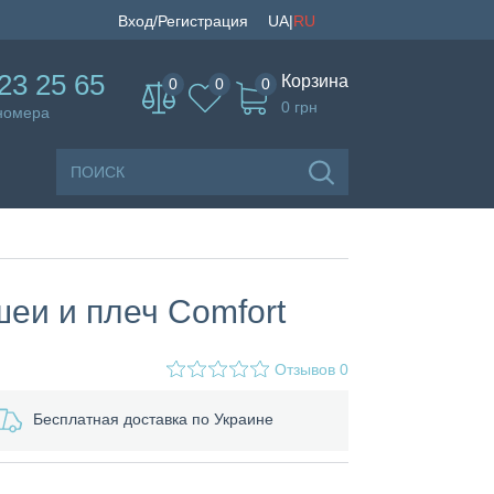
UA
|
RU
Вход/Регистрация
23 25 65
Корзина
0
0
0
0
грн
 номера
еи и плеч Comfort
Отзывов
0
Бесплатная доставка по Украине