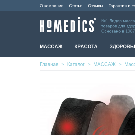
О компании
Статьи
Отзывы
Гарантия и 
№1 Лидер масса
товаров для здо
Основано в 1987
МАССАЖ
КРАСОТА
ЗДОРОВЬ
Главная
Каталог
МАССАЖ
Мас