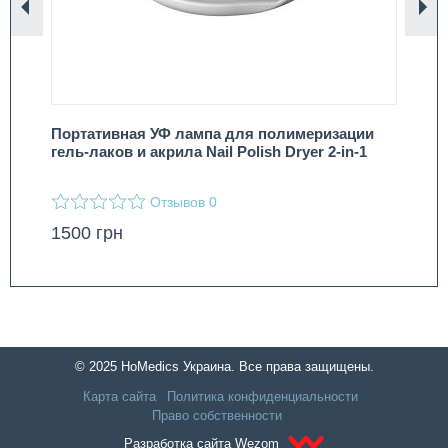
Назад
Вп
Портативная УФ лампа для полимеризации
Ма
гель-лаков и акрила Nail Polish Dryer 2-in-1
Ho
Отзывов
0
1500
грн
18
© 2025 HoMedics Украина. Все права защищены.
Карта сайта
Политика конфиденциальности
Право собственности
Разработка сайта Wezom