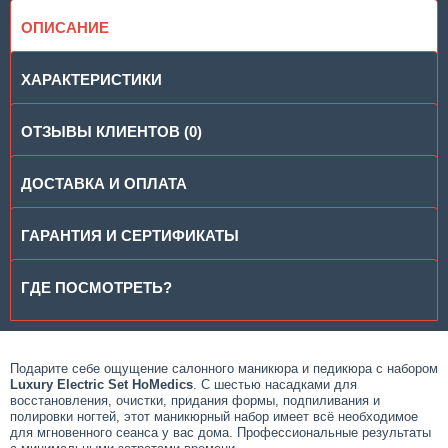
ОПИСАНИЕ
ХАРАКТЕРИСТИКИ
ОТЗЫВЫ КЛИЕНТОВ (0)
ДОСТАВКА И ОПЛАТА
ГАРАНТИЯ И СЕРТИФИКАТЫ
ГДЕ ПОСМОТРЕТЬ?
Подарите себе ощущение салонного маникюра и педикюра с набором
Luxury Electric Set HoMedics
. С шестью насадками для
восстановления, очистки, придания формы, подпиливания и
полировки ногтей, этот маникюрный набор имеет всё необходимое
для мгновенного сеанса у вас дома. Профессиональные результаты