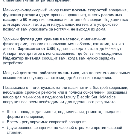
с минимальными затратами времени.
Маникюрно-педикюрный набор имеет
восемь скоростей
вращения,
функцию ротации
(двустороннее вращение),
шесть различных
насадок
и
60 минут
использования от одной зарядки. Подходит как
для акриловых, так и для натуральных ногтей, это устройство
позволит вам ухаживать за ногтями, не выходя из дома.
Удобный
футляр для хранения насадок
, с магнитными
фиксаторами, позволяет пользоваться набором, как дома, так и в
дороге.
Заряжается от USB
, одного заряда хватает до 60 минут.
Аппарат всегда готов к использованию, где бы вы ни находились.
Индикатор питания
сообщит вам, когда вам нужно зарядить
устройство.
Мощный двигатель
работает очень тихо
, что делает его идеальным
помощником по уходу за ногтями, где бы вы ни находились.
Независимо от того, нуждаются ли ваши ногти в быстрой коррекции,
небольшом срочном ремонте или в полном обновлении, роскошный
набор для маникюра и педикюра Luxury Electric Set HoMedics
вооружит вас всем необходимым для идеального результата.
Шесть насадок для чистки, подпиливания, ремонта, придания
формы и полировки;
Восемь регулируемых скоростей вращения;
Двустороннее вращение, по часовой стрелке и против часовой
стрелки;