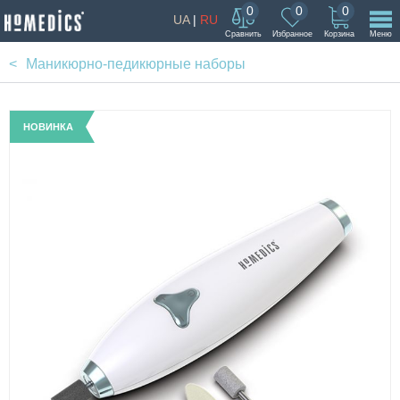
0
0
0
UA
|
RU
Сравнить
Избранное
Корзина
Меню
Маникюрно-педикюрные наборы
НОВИНКА