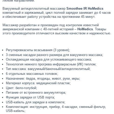
любом направлении.
Вакуумный антицеллюлитный массажер
Smoothee IR HoMedics
компактный и заряжаемый, цикл полной зарядки занимает до 4 часов
и обеспечивает работу устройства на протяжении 45 минут.
Массажер разработан и произведен под контролем известной
американской компании c 40-летней историей –
HoMedics
. Товары
этого производителя отличаются высоким качеством и надежностью.
Регулировкасилы всасывания (3 уровня);
3 сменные насадки разного размера для вакуумного массажа;
Охлаждающая насадка для успокаивающего массажа;
Технология нежного прогрева инфракрасным (ИК) теплом;
Тип массажа: вакуумный/баночный/антицеллюлитный;
6 отдельных массажных головок;
Назначение: бедра, ягодицы, живот, руки, икры;
Материал корпуса: медицинский пластик;
Цвет: бело-голубой;
Питание от встроенного аккумулятора;
Функция зарядки от USB порта;
USB-кабель для зарядки в комплекте;
Комплектация: инструкция, прибор, 4 насадки, сменный фильтр,
USB-кабель;