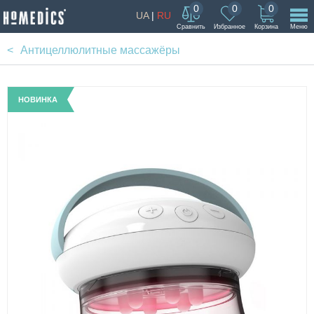
0
0
0
UA
|
RU
Сравнить
Избранное
Корзина
Меню
Антицеллюлитные массажёры
НОВИНКА