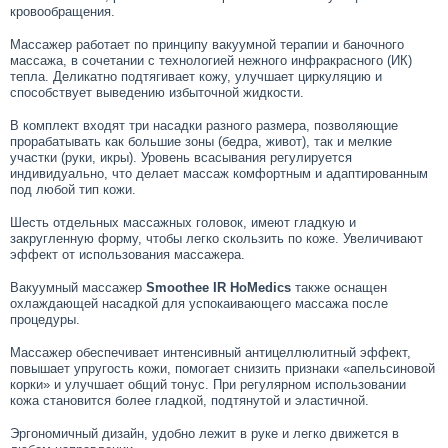
кровообращения.
Массажер работает по принципу вакуумной терапии и баночного
массажа, в сочетании с технологией нежного инфракрасного (ИК)
тепла. Деликатно подтягивает кожу, улучшает циркуляцию и
способствует выведению избыточной жидкости.
В комплект входят три насадки разного размера, позволяющие
прорабатывать как большие зоны (бедра, живот), так и мелкие
участки (руки, икры). Уровень всасывания регулируется
индивидуально, что делает массаж комфортным и адаптированным
под любой тип кожи.
Шесть отдельных массажных головок, имеют гладкую и
закругленную форму, чтобы легко скользить по коже. Увеличивают
эффект от использования массажера.
Вакуумный массажер
Smoothee IR HoMedics
также оснащен
охлаждающей насадкой для успокаивающего массажа после
процедуры.
Массажер обеспечивает интенсивный антицеллюлитный эффект,
повышает упругость кожи, помогает снизить признаки «апельсиновой
корки» и улучшает общий тонус. При регулярном использовании
кожа становится более гладкой, подтянутой и эластичной.
Эргономичный дизайн, удобно лежит в руке и легко движется в