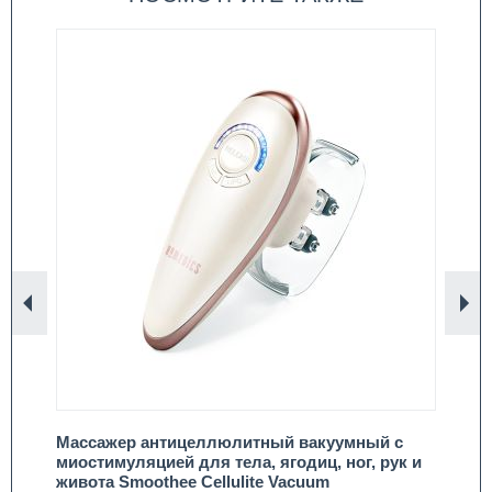
Назад
Вп
 с
Массажер антицеллюлитный вакуумный с
Ма
 3
миостимуляцией для тела, ягодиц, ног, рук и
по
ота
живота Smoothee Cellulite Vacuum
на